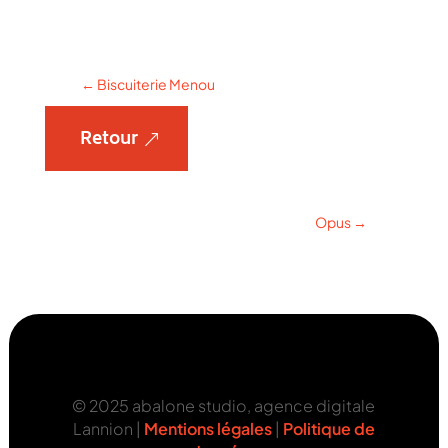
←
Biscuiterie Menou
Retour
Opus
→
© 2025 abalone studio, agence digitale
Lannion |
Mentions légales
|
Politique de